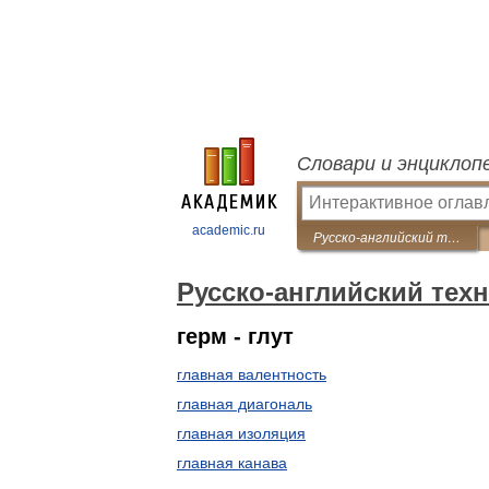
Словари и энциклоп
academic.ru
Русско-английский технический словарь
Русско-английский тех
герм - глут
главная валентность
главная диагональ
главная изоляция
главная канава