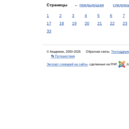
Страницы
←
предыдущая
следую
1
2
3
4
5
6
7
17
18
19
20
21
22
23
33
© Академик, 2000-2026
Обратная связь:
Техподдерж
👣 Путешествия
Экспорт словарей на сайты
, сделанные на PHP,
Jo