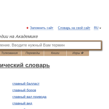
Запомнить сайт
Словарь на свой сайт
RU
едии на Академике
Толкования
Переводы
Книги
Игры ⚽
нический словарь
главный балласт
главный боров
главный вал привода
главный вид